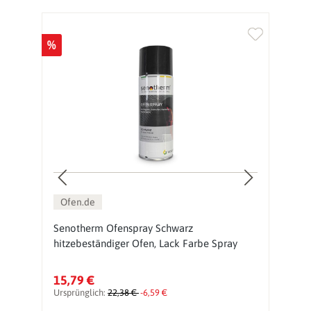
%
%
Ofen.de
ay
Senotherm Ofenspray Schwarz
S
hitzebeständiger Ofen, Lack Farbe Spray
h
15,79 €
1
Ursprünglich:
22,38 €
-6,59 €
Ur