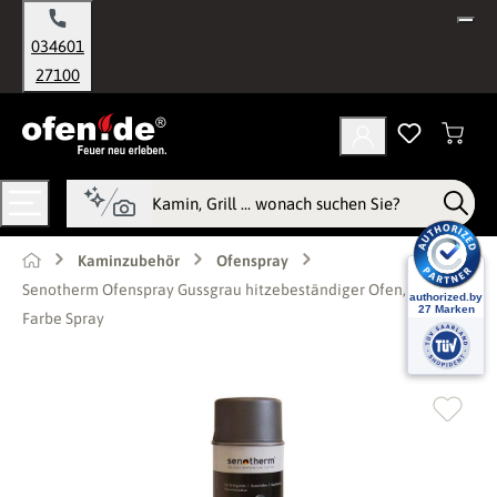
alt springen
034601
27100
Kaminzubehör
Ofenspray
Senotherm Ofenspray Gussgrau hitzebeständiger Ofen, Lack
Farbe Spray