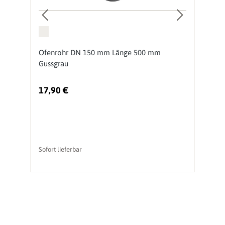
Ofenrohr DN 150 mm Länge 500 mm
O
Gussgrau
G
17,90 €
2
Sofort lieferbar
So