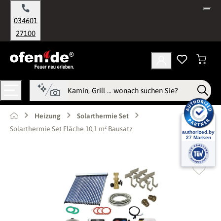
alt springen
034601
27100
Heizung
Solarthermie Set
Solarthermie Set Fläche 10,1 m² Bausatz