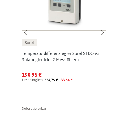
Sorel
Temperaturdifferenzregler Sorel STDC-V3
S
Solarregler inkl. 2 Messfühlern
So
190,95 €
2
Ursprünglich:
224,79 €
-33,84 €
Ur
Sofort lieferbar
So