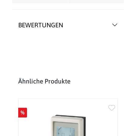
BEWERTUNGEN
Produktgalerie überspringen
Ähnliche Produkte
%
%