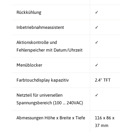
Rückkühlung
✓
Inbetriebnahmeassistent
✓
Aktionskontrolle und
✓
Fehlerspeicher mit Datum/Uhrzeit
Menüblocker
✓
Farbtouchdisplay kapazitiv
2.4" TFT
Netzteil für universellen
✓
Spannungsbereich (100 … 240VAC)
Abmessungen Höhe x Breite x Tiefe
116 x 86 x
37 mm