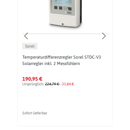
Sorel
AL
Temperaturdifferenzregler Sorel STDC-V3
S
Solarregler inkl. 2 Messfühlern
So
190,95 €
2
Ursprünglich:
224,79 €
-33,84 €
Ur
Sofort lieferbar
So