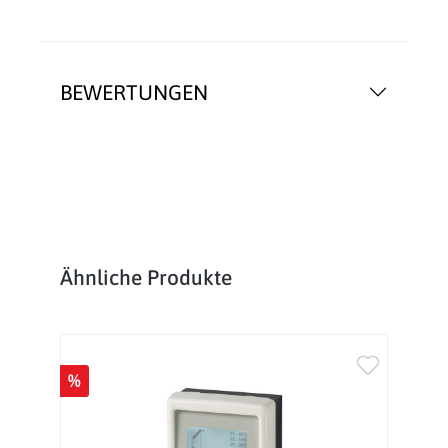
BEWERTUNGEN
Produktgalerie überspringen
Ähnliche Produkte
%
%