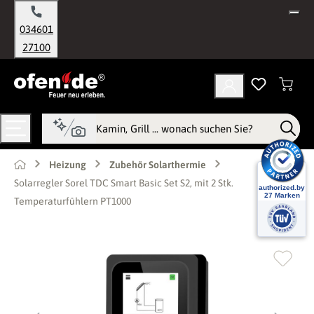
alt springen
034601
27100
Heizung
Zubehör Solarthermie
Solarregler Sorel TDC Smart Basic Set S2, mit 2 Stk.
Temperaturfühlern PT1000