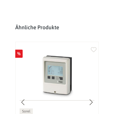
Produktgalerie überspringen
Ähnliche Produkte
%
Sorel