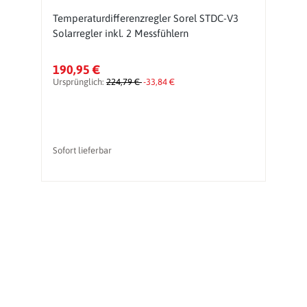
Temperaturdifferenzregler Sorel STDC-V3
S
Solarregler inkl. 2 Messfühlern
190,95 €
Ursprünglich:
224,79 €
-33,84 €
So
Sofort lieferbar