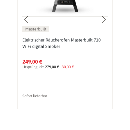
Masterbuilt
Elektrischer Räucherofen Masterbuilt 710
Ma
WiFi digital Smoker
F
(
249,00 €
8
Ursprünglich:
279,00 €
-30,00 €
Sofort lieferbar
So