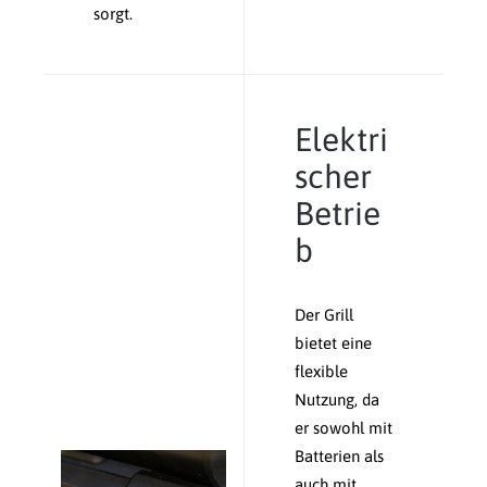
sorgt.
Elektri
scher
Betrie
b
Der Grill
bietet eine
flexible
Nutzung, da
er sowohl mit
Batterien als
auch mit