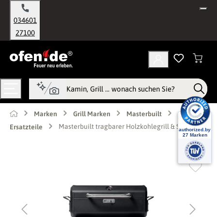
alt springen
034601
27100
Marken
Grill Marken
Masterbuilt
Masterbuilt tragbarer Holzkohlegrill & Smoker
Ersatzteile