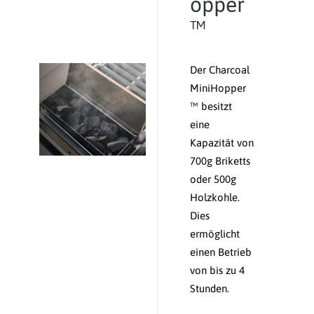
opper
™
Der Charcoal
MiniHopper
™ besitzt
eine
Kapazität von
700g Briketts
oder 500g
Holzkohle.
Dies
ermöglicht
einen Betrieb
von bis zu 4
Stunden.