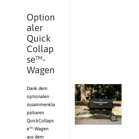
Option
aler
Quick
Collap
se™-
Wagen
Dank dem
optionalen
zusammenkla
ppbaren
QuickCollaps
e™-Wagen
aus dem