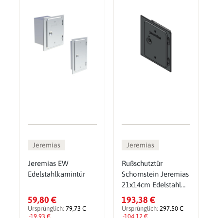
Jeremias
Jeremias
Jeremias EW
Rußschutztür
Edelstahlkamintür
Schornstein Jeremias
21x14cm Edelstahl
Kamintür Kamin Tür
59,80 €
193,38 €
Ursprünglich:
79,73 €
Ursprünglich:
297,50 €
-19,93 €
-104,12 €