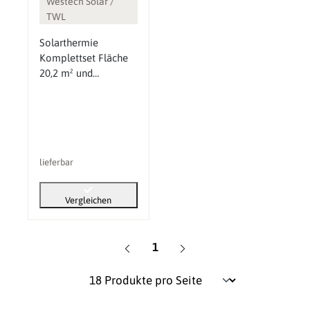
Westech Solar /
TWL
Solarthermie
Komplettset Fläche
20,2 m² und
Pufferspeicher 1500 l
lieferbar
Vergleichen
Seite
1