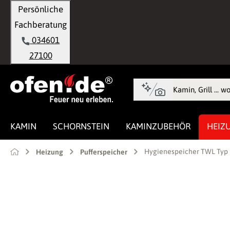
Persönliche
springen
Zur Hauptnavigation springen
Fachberatung
034601
27100
KAMIN
SCHORNSTEIN
KAMINZUBEHÖR
HEIZ
Hygienespeicher TWL Typ 
Heizung
Pufferspeicher