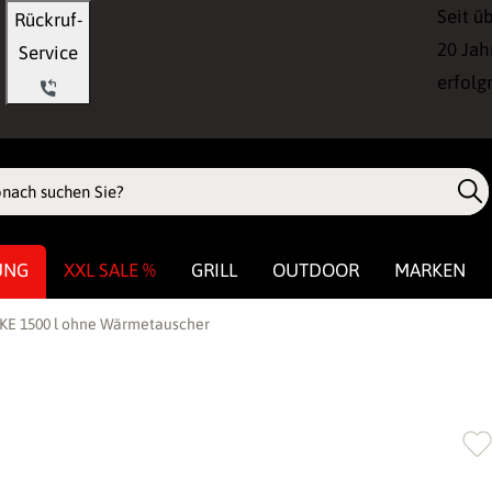
Seit ü
Rückruf-
20 Jah
Service
erfolg
UNG
XXL SALE %
GRILL
OUTDOOR
MARKEN
KE 1500 l ohne Wärmetauscher