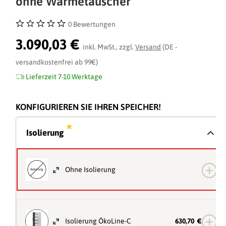
ohne Wärmetauscher
0 Bewertungen
Durchschnittliche Bewertung von 0 von 5 Sternen
3.090,03 €
inkl. MwSt., zzgl.
Versand
(DE -
versandkostenfrei ab 99€)
Lieferzeit 7-10 Werktage
KONFIGURIEREN SIE IHREN SPEICHER!
*
Isolierung
Ohne Isolierung
Isolierung ÖkoLine-C
630,70 €