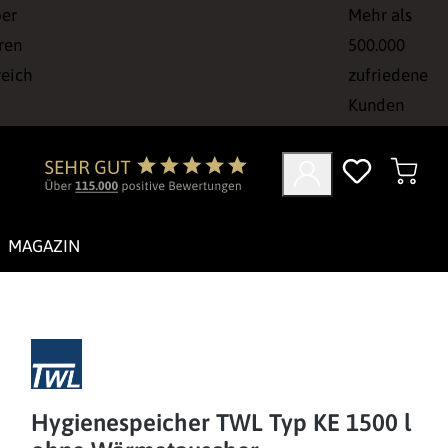
ber
Mehr als
ren
500.000
reich
zufriedene
Kunden
MAGAZIN
Hygienespeicher TWL Typ KE 1500 l