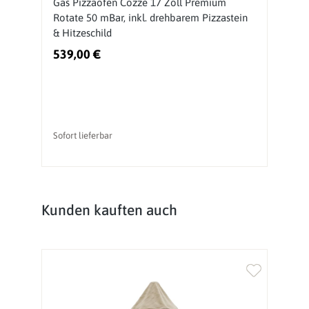
Gas Pizzaofen Cozze 17 Zoll Premium
P
Rotate 50 mBar, inkl. drehbarem Pizzastein
r
& Hitzeschild
H
539,00 €
4
Sofort lieferbar
So
Produktgalerie überspringen
Kunden kauften auch