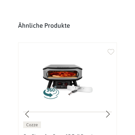
Produktgalerie überspringen
Ähnliche Produkte
Cozze