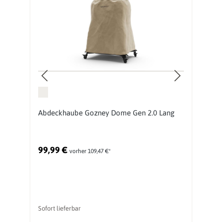
Abdeckhaube Gozney Dome Gen 2.0 Lang
G
99,99 €
1
vorher 109,47 €*
Sofort lieferbar
So