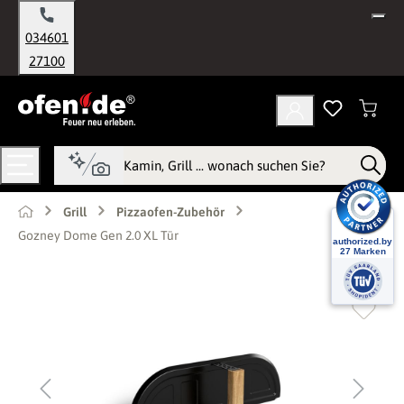
alt springen
034601
27100
Grill
Pizzaofen-Zubehör
Gozney Dome Gen 2.0 XL Tür