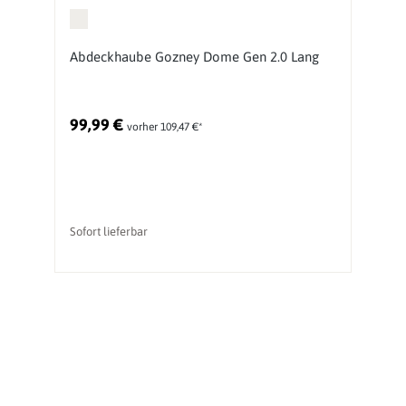
Abdeckhaube Gozney Dome Gen 2.0 Lang
G
99,99 €
1
vorher 109,47 €*
Sofort lieferbar
So