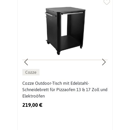
Cozze
Cozze Outdoor-Tisch mit Edelstahl-
O
Schneidebrett für Pizzaofen 13 & 17 Zoll und
P
Elektroöfen
219,00 €
2