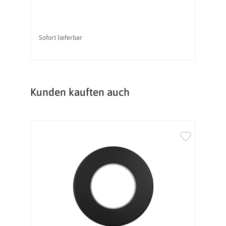
Sofort lieferbar
So
Produktgalerie überspringen
Kunden kauften auch