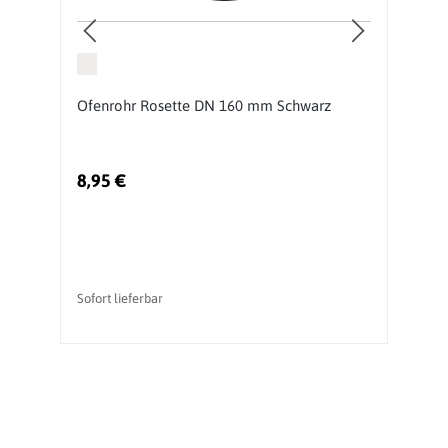
Ofenrohr Rosette DN 160 mm Schwarz
O
S
8,95 €
3
Sofort lieferbar
So