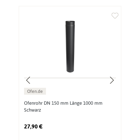
Ofen.de
Ofenrohr DN 150 mm Länge 1000 mm
O
Schwarz
S
27,90 €
1