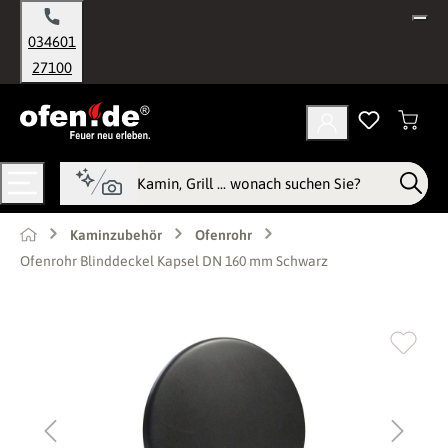
alt springen
034601
27100
Kaminzubehör
Ofenrohr
Ofenrohr Blinddeckel Kapsel DN 160 mm Schwarz