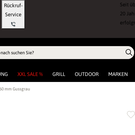
Seit ü
Rückruf-
20 Jah
Service
erfolg
UNG
XXL SALE %
GRILL
OUTDOOR
MARKEN
160 mm Gussgrau