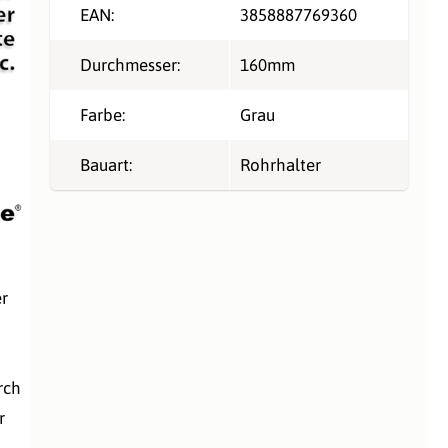
EAN:
3858887769360
Durchmesser:
160mm
Farbe:
Grau
Bauart:
Rohrhalter
er
rch
r