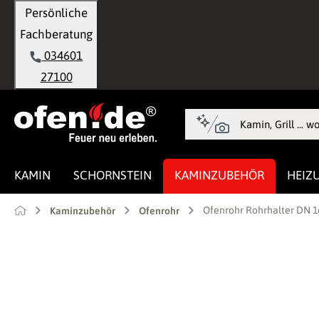
Persönliche
springen
Zur Hauptnavigation springen
Fachberatung
034601
27100
KAMIN
SCHORNSTEIN
KAMINZUBEHÖR
HEIZ
Ofenrohr Rohrhalter DN 
Kaminzubehör
Ofenrohr