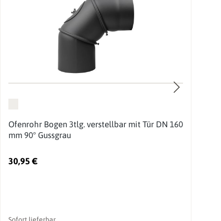
Ofenrohr Bogen 3tlg. verstellbar mit Tür DN 160
O
mm 90° Gussgrau
30,95 €
1
Sofort lieferbar
So