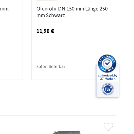
 mm,
Ofenrohr DN 150 mm Länge 250
O
mm Schwarz
m
11,90 €
2
Sofort lieferbar
So