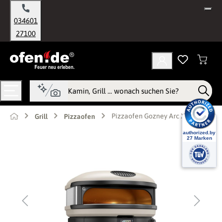
alt springen
034601
27100
Pizzaofen Gozney Arc XL
Grill
Pizzaofen