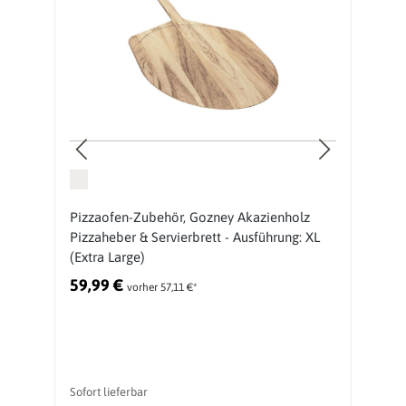
g
Pizzaofen-Zubehör, Gozney Akazienholz
P
Pizzaheber & Servierbrett - Ausführung: XL
P
(Extra Large)
59,99 €
7
vorher 57,11 €*
Sofort lieferbar
ni