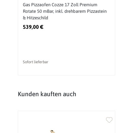
Gas Pizzaofen Cozze 17 Zoll Premium
P
Rotate 50 mBar, inkl. drehbarem Pizzastein
r
& Hitzeschild
H
539,00 €
4
Sofort lieferbar
So
Produktgalerie überspringen
Kunden kauften auch