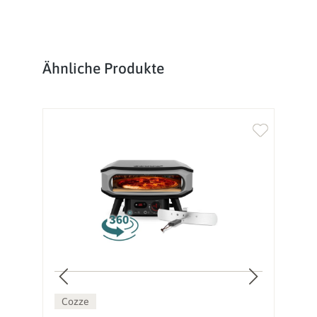
Produktgalerie überspringen
Ähnliche Produkte
Cozze