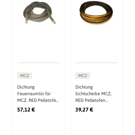
MCZ
MCZ
Dichtung
Dichtung
Feuerraumtür für
Sichtscheibe MCZ,
MCZ, RED Pelletofen,
RED Pelletofen
Pelletkessel
(4120572A)
57,12 €
39,27 €
(412007003A)