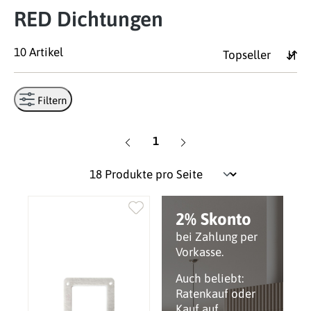
RED Dichtungen
10 Artikel
Filtern
Seite
1
2% Skonto
bei Zahlung per
Vorkasse.
Auch beliebt:
Ratenkauf oder
Kauf auf