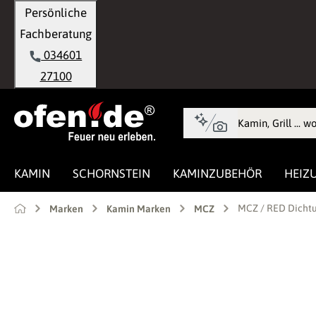
Persönliche
springen
Zur Hauptnavigation springen
Fachberatung
034601
27100
KAMIN
SCHORNSTEIN
KAMINZUBEHÖR
HEIZ
MCZ / RED Dichtu
Marken
Kamin Marken
MCZ