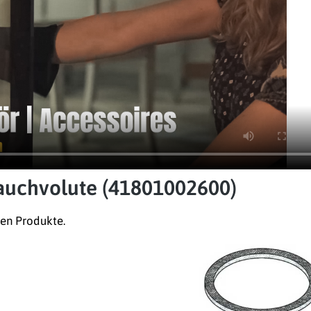
auchvolute (41801002600)
ten Produkte.