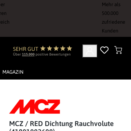
ber
Mehr als
ren
500.000
reich
zufriedene
Kunden
MAGAZIN
MCZ / RED Dichtung Rauchvolute