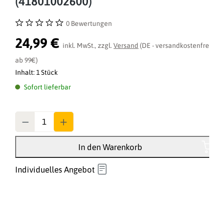
(41801002600)
0 Bewertungen
Durchschnittliche Bewertung von 0 von 5 Sternen
24,99 €
inkl. MwSt., zzgl.
Versand
(DE - versandkostenfrei
ab 99€)
Inhalt:
1 Stück
Sofort lieferbar
Anzahl
In den Warenkorb
Individuelles Angebot