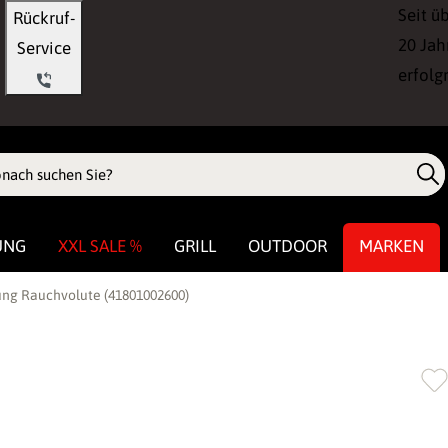
Seit ü
Rückruf-
20 Jah
Service
erfolg
UNG
XXL SALE %
GRILL
OUTDOOR
MARKEN
ng Rauchvolute (41801002600)