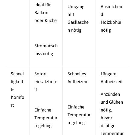
Ideal für
Umgang
Ausreichen
Balkon
mit
d
oder Küche
Gasflasche
Holzkohle
n nötig
nötig
Stromansch
luss nötig
Schnel
Sofort
Schnelles
Längere
ligkeit
einsatzbere
Aufheizen
Aufheizzeit
&
it
Anzünden
Komfo
und Glühen
rt
Einfache
Einfache
nötig,
Temperatur
Temperatur
bevor
regelung
regelung
richtige
Temperatur