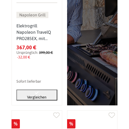
Napoleon Grill
Elektrogrill
Napoleon TravelQ
PRO285EX, mit
klapbaren Wagen
367,00 €
Ursprünglich:
399,00 €
-32,00 €
Sofort lieferbar
Vergleichen
%
%