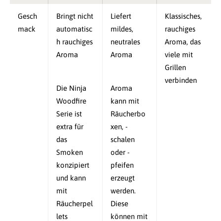
Gesch
Bringt nicht
Liefert
Klassisches,
mack
automatisc
mildes,
rauchiges
h rauchiges
neutrales
Aroma, das
Aroma
Aroma
viele mit
Grillen
verbinden
Die Ninja
Aroma
Woodfire
kann mit
Serie ist
Räucherbo
extra für
xen, -
das
schalen
Smoken
oder -
konzipiert
pfeifen
und kann
erzeugt
mit
werden.
Räucherpel
Diese
lets
können mit