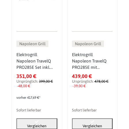
Napoleon Grill
Napoleon Grill
Elektrogrill
Elektrogrill
Napoleon TravelQ
Napoleon TravelQ
PRO285E Set inkl.
PRO285E mit
Abdeckhaube,
Wagenmodul
351,00 €
439,00 €
Grillplatte und
Ursprünglich:
399,00 €
Ursprünglich:
478,00 €
Warmhalterost
-48,00 €
-39,00 €
vorher 417,69 €*
Sofort lieferbar
Sofort lieferbar
Vergleichen
Vergleichen