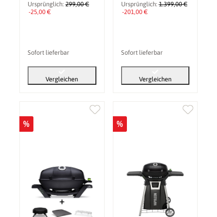
(Elektro-) Smoker
Ursprünglich:
299,00 €
Ursprünglich:
1.399,00 €
-25,00 €
-201,00 €
Sofort lieferbar
Sofort lieferbar
Vergleichen
Vergleichen
%
%