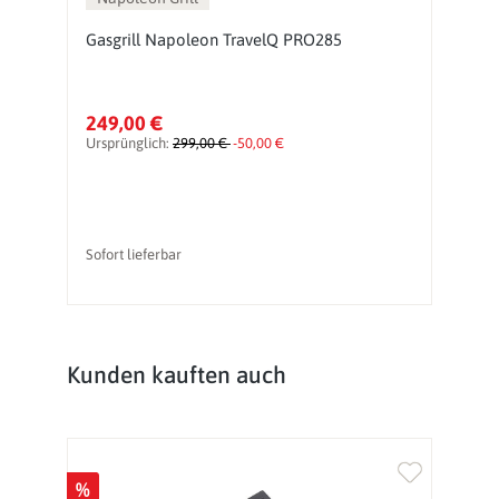
,
Gasgrill Napoleon TravelQ PRO285
G
P
S
249,00 €
3
Ursprünglich:
299,00 €
-50,00 €
Ur
Sofort lieferbar
So
Produktgalerie überspringen
Kunden kauften auch
%
%