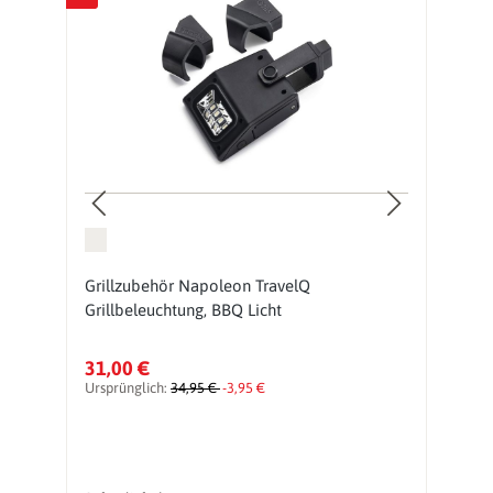
Grillzubehör Napoleon TravelQ
G
Grillbeleuchtung, BBQ Licht
S
31,00 €
1
Ursprünglich:
34,95 €
-3,95 €
Ur
vo