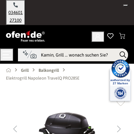
alt springen
034601
27100
Grill
Balkongrill
Elektrogrill Napoleon TravelQ PRO285E