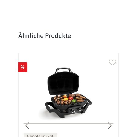
Produktgalerie überspringen
Ähnliche Produkte
%
%
Napoleon Grill