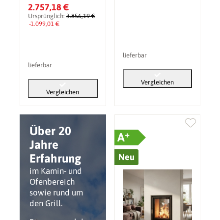
Doppelglasscheibe 6
2.757,18 €
kW
Ursprünglich:
3.856,19 €
-1.099,01 €
lieferbar
lieferbar
Vergleichen
Vergleichen
Über 20
+
A
Jahre
Erfahrung
Neu
im Kamin- und
Ofenbereich
sowie rund um
den Grill.