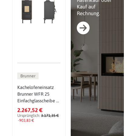
Ratenkauf oder
Kauf auf
Rechnung.
Brunner
Kachelofeneinsatz
Brunner WFR 25
Einfachglasscheibe 6
kW
2.267,52 €
Ursprünglich:
3.171,35 €
-903,83 €