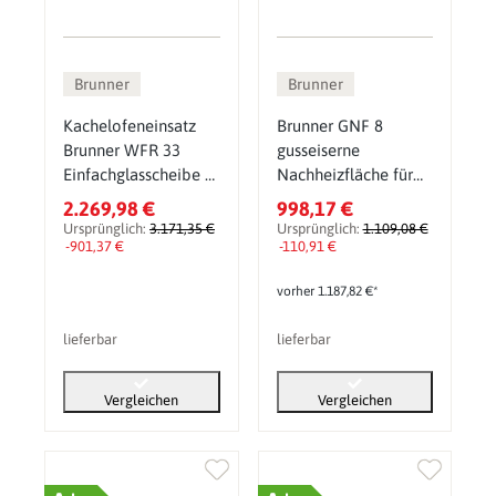
Brunner
Brunner
Kachelofeneinsatz
Brunner GNF 8
Brunner WFR 33
gusseiserne
Einfachglasscheibe 7
Nachheizfläche für
kW
Kachelofeneinsatz
2.269,98 €
998,17 €
Ursprünglich:
3.171,35 €
Ursprünglich:
1.109,08 €
-901,37 €
-110,91 €
vorher 1.187,82 €*
lieferbar
lieferbar
Vergleichen
Vergleichen
+
+