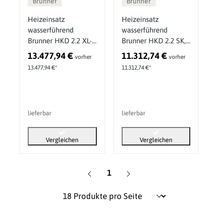
Brunner
Brunner
Heizeinsatz
Heizeinsatz
wasserführend
wasserführend
Brunner HKD 2.2 XL-
Brunner HKD 2.2 SK,
SK/h Tunnel, Drehtür
Drehtür 12 kW
13.477,94 €
11.312,74 €
vorher
vorher
13 kW
13.477,94 €*
11.312,74 €*
lieferbar
lieferbar
Vergleichen
Vergleichen
Seite
1