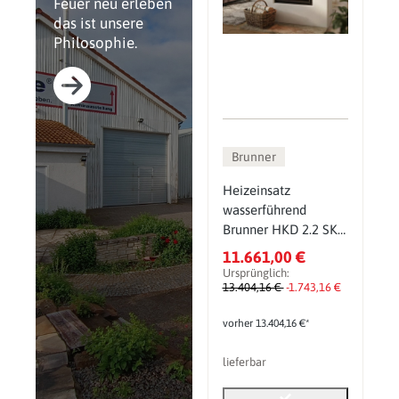
Feuer neu erleben
das ist unsere
Philosophie.
Brunner
Heizeinsatz
wasserführend
Brunner HKD 2.2 SK
Tunnel, Drehtür 12
11.661,00 €
kW
Ursprünglich:
13.404,16 €
-1.743,16 €
vorher 13.404,16 €*
lieferbar