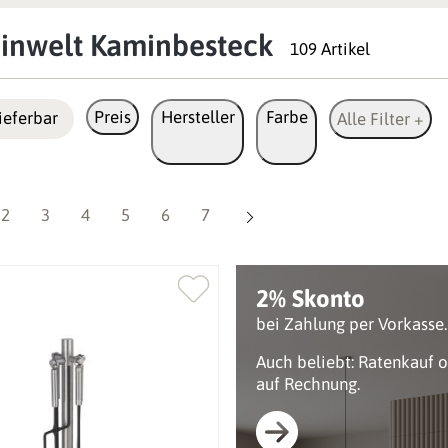
inwelt Kaminbesteck
109 Artikel
Preis
Hersteller
Farbe
ieferbar
Alle Filter +
Seite
Seite
Seite
Seite
Seite
Seite
2
3
4
5
6
7
2% Skonto
bei Zahlung per Vorkasse.
Auch beliebt: Ratenkauf 
auf Rechnung.