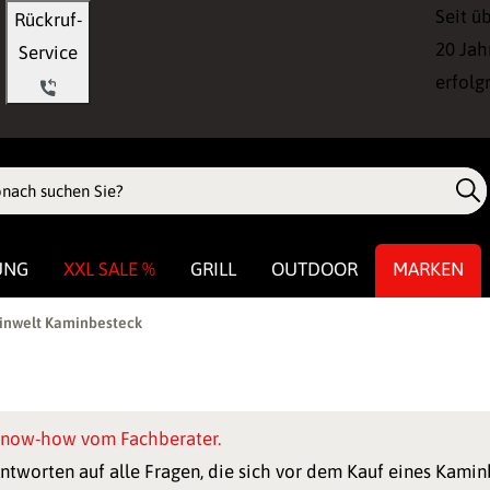
Seit ü
Rückruf-
20 Jah
Service
erfolg
UNG
XXL SALE %
GRILL
OUTDOOR
MARKEN
nwelt Kaminbesteck
now-how vom Fachberater.
ntworten auf alle Fragen, die sich vor dem Kauf eines Kami