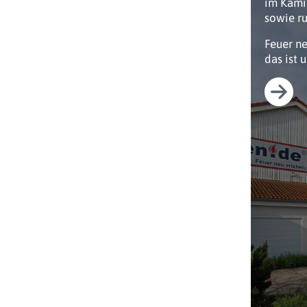
im Kami
sowie ru
Feuer n
das ist 