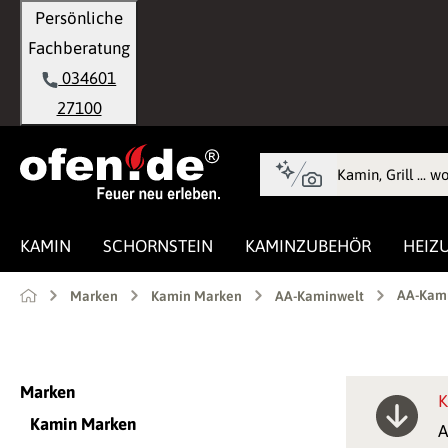
Persönliche
springen
Zur Hauptnavigation springen
Fachberatung
034601
27100
KAMIN
SCHORNSTEIN
KAMINZUBEHÖR
HEIZ
AA-Kami
Marken
Kamin Marken
AA-Kaminwelt
Marken
K
Kamin Marken
A