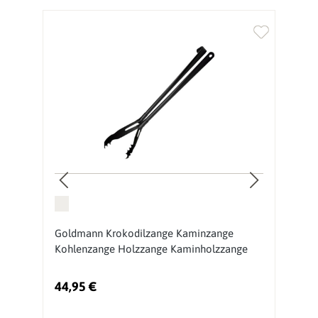
G
Goldmann Krokodilzange Kaminzange
Gr
Kohlenzange Holzzange Kaminholzzange
1
44,95 €