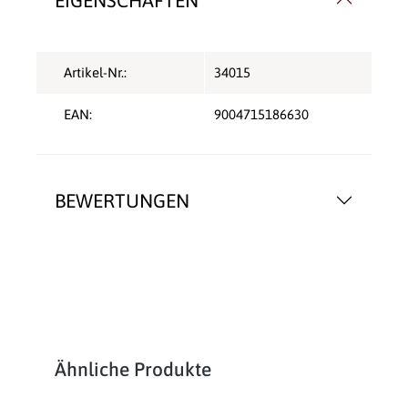
Artikel-Nr.:
34015
EAN:
9004715186630
BEWERTUNGEN
Produktgalerie überspringen
Ähnliche Produkte