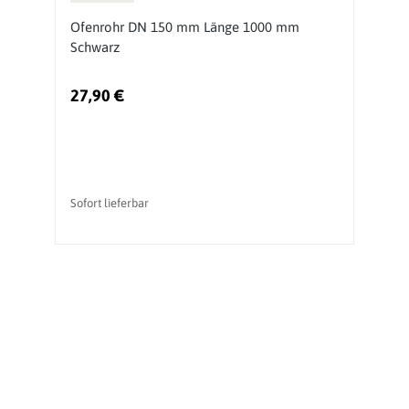
Ofenrohr DN 150 mm Länge 1000 mm
O
Schwarz
S
27,90 €
1
Sofort lieferbar
So