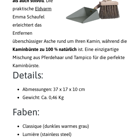
als auch stilvoll
. Die
praktische
Eldvarm
Emma Schaufel
erleichtert das
Entfernen
überschüssiger Asche rund um Ihren Kamin, während die
Kaminbürste zu 100 % natürlich
ist. Eine einzigartige
Mischung aus Pferdehaar und Tampico für die perfekte
Kaminbürste.
Details:
Abmessungen: 37 x 17 x 10 cm
Gewicht: Ca. 0,46 Kg
Faben:
Classique (dunkles warmes grau)
Lumière (stainless steel)