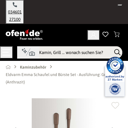
alt springen
034601
27100
Kaminzubehör
Eldvarm Emma Schaufel und Bürste Set - Ausführung: Graphite
(Anthrazit)