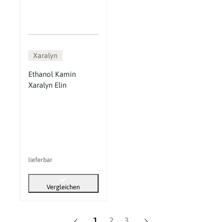
Xaralyn
Ethanol Kamin
Xaralyn Elin
lieferbar
Vergleichen
Seite
Seite
Seite
1
2
3