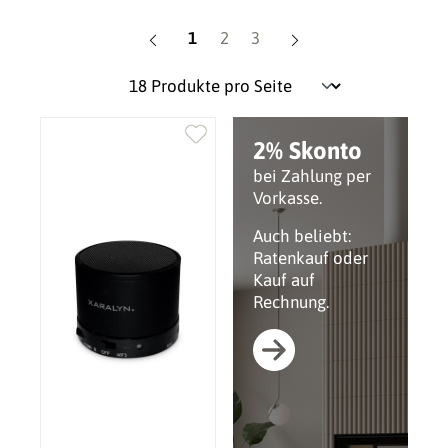
Seite
Seite
Seite
1
2
3
2% Skonto
bei Zahlung per
Vorkasse.
Auch beliebt:
Ratenkauf oder
Kauf auf
Rechnung.