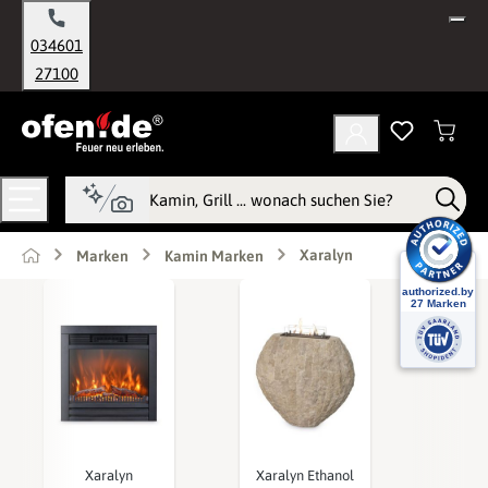
alt springen
034601
27100
Xaralyn
Marken
Kamin Marken
Xaralyn
Xaralyn Ethanol