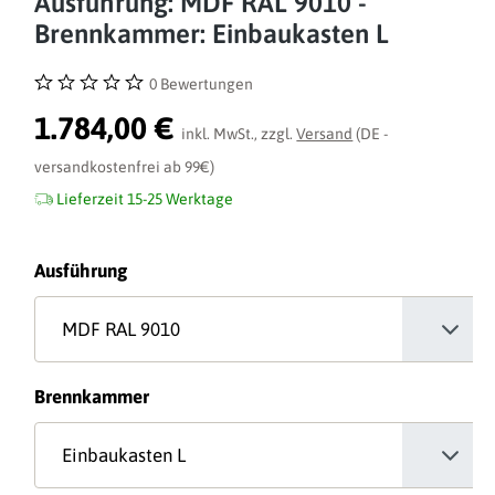
Ausführung: MDF RAL 9010 -
Brennkammer: Einbaukasten L
0 Bewertungen
Durchschnittliche Bewertung von 0 von 5 Sternen
1.784,00 €
inkl. MwSt., zzgl.
Versand
(DE -
versandkostenfrei ab 99€)
Lieferzeit 15-25 Werktage
auswählen
Ausführung
auswählen
Brennkammer