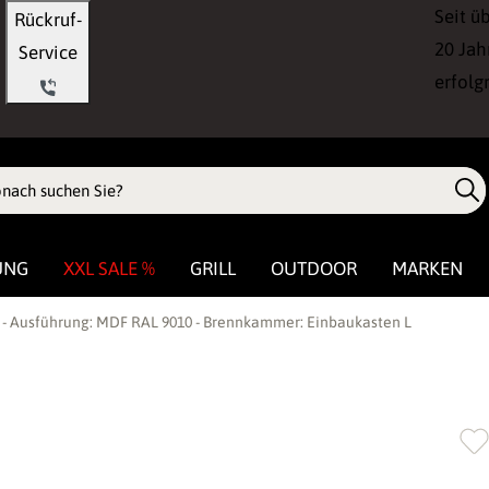
Seit ü
Rückruf-
20 Jah
Service
erfolg
UNG
XXL SALE %
GRILL
OUTDOOR
MARKEN
 - Ausführung: MDF RAL 9010 - Brennkammer: Einbaukasten L