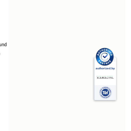
 und
h