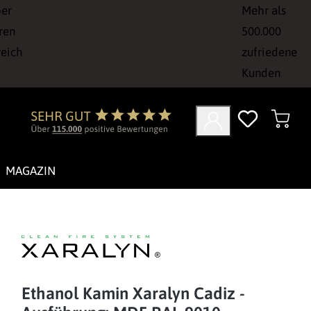
ber
Mehr als
ren
500.000
reich
zufriedene
Kunden
MAGAZIN
Ethanol Kamin Xaralyn Cadiz -