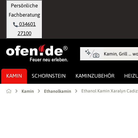
Persönliche
springen
Zur Hauptnavigation springen
Fachberatung
034601
27100
KAMIN
SCHORNSTEIN
KAMINZUBEHÖR
HEIZ
Ethanol Kamin Xaralyn Cadiz
Kamin
Ethanolkamin