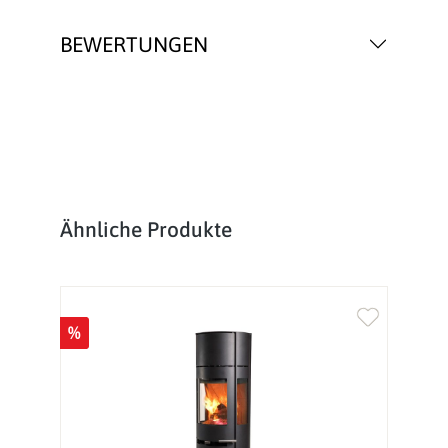
BEWERTUNGEN
Produktgalerie überspringen
Ähnliche Produkte
%
%