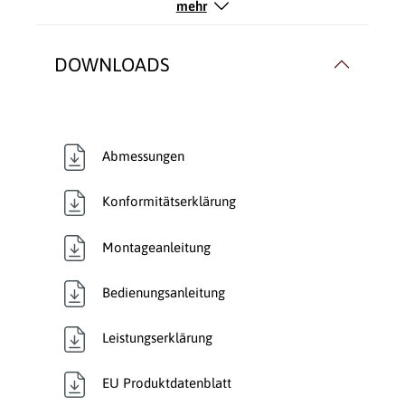
mehr
Typ:
Kaminofen
DOWNLOADS
Verbrennungsluft:
Raumluftunabhängig
,
Raumluftunabhängig
,
Raumluftunabhängig
Abmessungen
Verglasung:
Front
Konformitätserklärung
Wärmetransport:
Luftführend
, Luftführend
,
Luftführend
, Luftführend
,
Montageanleitung
Luftführend
Bedienungsanleitung
Leistungserklärung
EU Produktdatenblatt