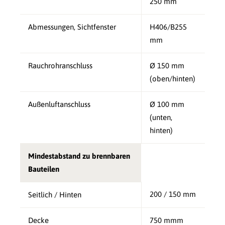
250 mm
Abmessungen, Sichtfenster
H406/B255
mm
Rauchrohranschluss
Ø 150 mm
(oben/hinten)
Außenluftanschluss
Ø 100 mm
(unten,
hinten)
Mindestabstand zu brennbaren
Bauteilen
200 / 150 mm
Seitlich / Hinten
Decke
750 mmm