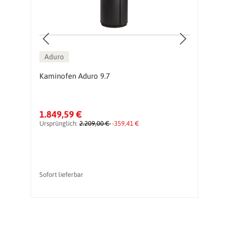
Aduro
9
Kaminofen Aduro 9.7
K
1.849,59 €
2
Ursprünglich:
2.209,00 €
-359,41 €
Ur
Sofort lieferbar
So