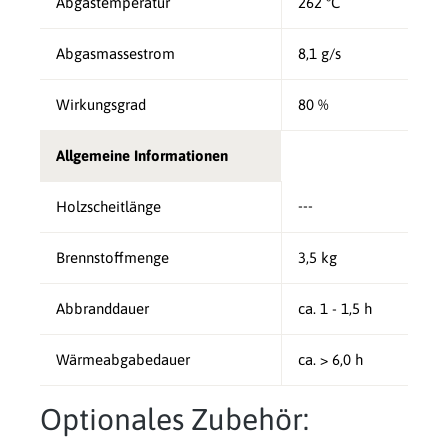
Abgastemperatur
262 °C
Abgasmassestrom
8,1 g/s
Wirkungsgrad
80 %
Allgemeine Informationen
---
Holzscheitlänge
Brennstoffmenge
3,5 kg
Abbranddauer
ca. 1 - 1,5 h
Wärmeabgabedauer
ca. > 6,0 h
Optionales Zubehör: