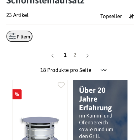
Schornsteinaufsatz
23 Artikel
Filtern
Seite
Seite
1
2
Über 20
%
Jahre
Erfahrung
im Kamin- und
Ofenbereich
sowie rund um
den Grill.