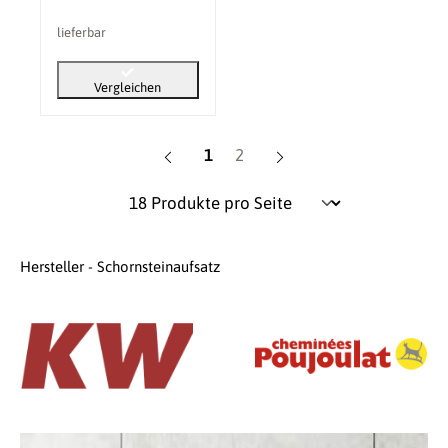
lieferbar
Vergleichen
Seite
Seite
1
2
Hersteller - Schornsteinaufsatz