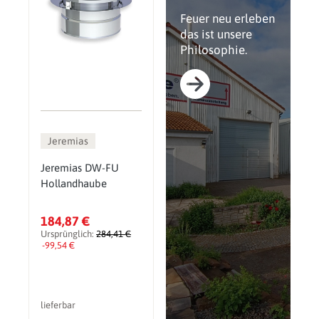
Feuer neu erleben
das ist unsere
Philosophie.
Jeremias
Jeremias DW-FU
Hollandhaube
184,87 €
Ursprünglich:
284,41 €
-99,54 €
lieferbar