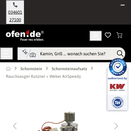
alt springen
034601
27100
Schornstein
Schornsteinaufsatz
Rauchsauger Kutzner + Weber AirSpeedy