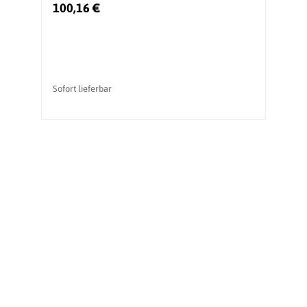
100,16 €
3
Ur
Sofort lieferbar
li