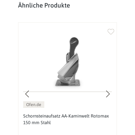
Produktgalerie überspringen
Ähnliche Produkte
%
Ofen.de
x
Schornsteinaufsatz AA-Kaminwelt Rotomax
S
150 mm Stahl
E