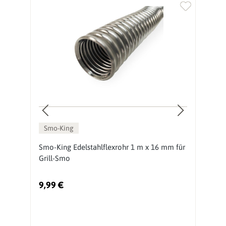
Smo-King
Smo-King Edelstahlflexrohr 1 m x 16 mm für
R
Grill-Smo
m
9,99 €
2