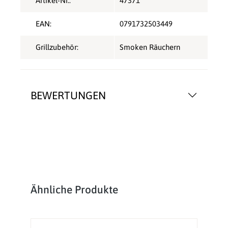
Artikel-Nr.:
47371
EAN:
0791732503449
Grillzubehör:
Smoken Räuchern
BEWERTUNGEN
Produktgalerie überspringen
Ähnliche Produkte