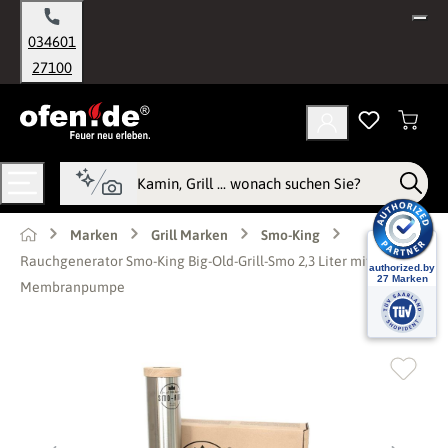
alt springen
034601
27100
Marken
Grill Marken
Smo-King
Rauchgenerator Smo-King Big-Old-Grill-Smo 2,3 Liter mit 230 V
Membranpumpe