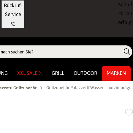
Seit ü
Rückruf-
20 Jah
Service
erfolg
UNG
XXL SALE %
GRILL
OUTDOOR
MARKEN
Grillzubehör Palazzetti Wasserschutzimprägni
azzetti Grillzubehör