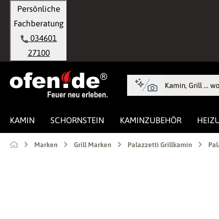
Persönliche
springen
Zur Hauptnavigation springen
Fachberatung
034601
27100
KAMIN
SCHORNSTEIN
KAMINZUBEHÖR
HEIZ
Marken
Grill Marken
Palazzetti Grillkamin
Pal