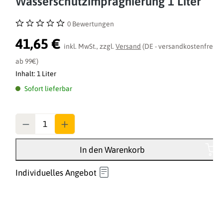
Wasserschutzimprägnierung 1 Liter
0 Bewertungen
Durchschnittliche Bewertung von 0 von 5 Sternen
41,65 €
inkl. MwSt., zzgl.
Versand
(DE - versandkostenfrei
ab 99€)
Inhalt:
1 Liter
Sofort lieferbar
Anzahl
In den Warenkorb
Individuelles Angebot