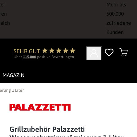
ber
Mehr als
ren
500.000
reich
zufriedene
Kunden
MAGAZIN
erung 1 Liter
Grillzubehör Palazzetti