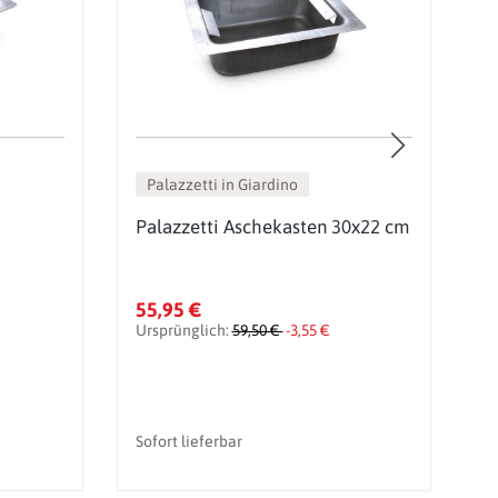
Palazzetti in Giardino
Palazzetti Aschekasten 30x22 cm
P
E
55,95 €
4
Ursprünglich:
59,50 €
-3,55 €
U
Sofort lieferbar
li