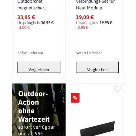
Outdoorchef
Verbindungs-Set für
magnetischer
Heat Module
Küchenrollenhalter
33,95 €
19,00 €
Heat
Ursprünglich:
36,95 €
Ursprünglich:
19,95 €
-3,00 €
-0,95 €
Sofort lieferbar
Sofort lieferbar
Vergleichen
Vergleichen
Outdoor-
%
Action
ohne
Wartezeit
sofort verfügbar
und ab 99€