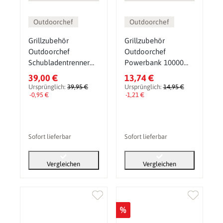
Outdoorchef
Outdoorchef
Grillzubehör
Grillzubehör
Outdoorchef
Outdoorchef
Schubladentrenner
Powerbank 10000
für Heat
mAh, Beleuchtung &
39,00 €
13,74 €
Schrankmodul,
Zündung für HEAT
Ursprünglich:
39,95 €
Ursprünglich:
14,95 €
schmal, 2er Set
-0,95 €
Gasgrills
-1,21 €
Sofort lieferbar
Sofort lieferbar
Vergleichen
Vergleichen
%