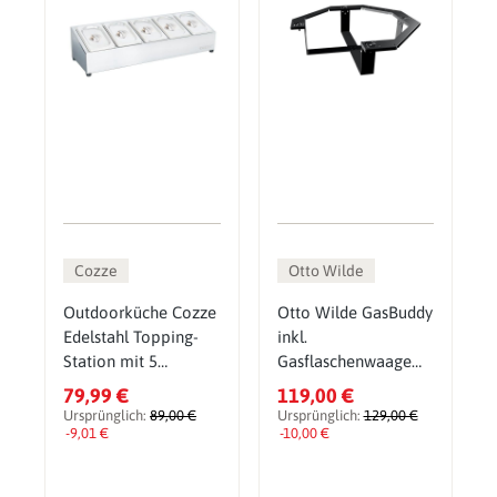
Cozze
Otto Wilde
Outdoorküche Cozze
Otto Wilde GasBuddy
Edelstahl Topping-
inkl.
Station mit 5
Gasflaschenwaage
Behältern inkl.
(490541)
79,99 €
119,00 €
Deckel
Ursprünglich:
89,00 €
Ursprünglich:
129,00 €
-9,01 €
-10,00 €