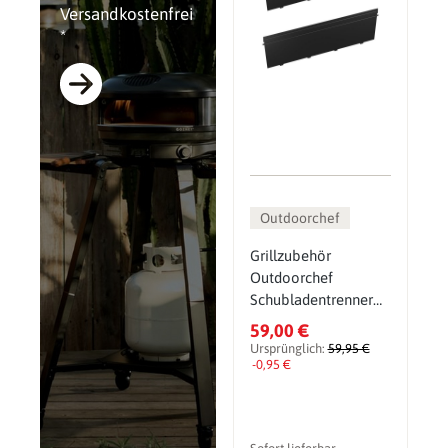
Versandkostenfrei
*
Outdoorchef
Grillzubehör
Outdoorchef
Schubladentrenner
für Heat
59,00 €
Schrankmodul, hoch,
Ursprünglich:
59,95 €
2er Set
-0,95 €