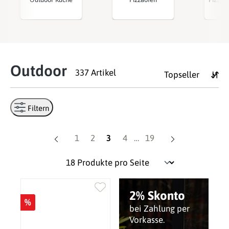
Outdoor
337 Artikel
Filtern
Seite
Seite
Seite
Seite
Seite
1
2
3
4
…
19
2% Skonto
%
bei Zahlung per
Vorkasse.