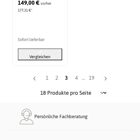
149,00 €
vorher
Schrankmodul
177,31 €*
Sofort lieferbar
Vergleichen
Seite
Seite
Seite
Seite
Seite
1
2
3
4
…
19
Persönliche Fachberatung