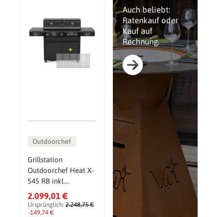
Auch beliebt:
Ratenkauf oder
Kauf auf
Rechnung.
Outdoorchef
Grillstation
Outdoorchef Heat X-
545 RB inkl.
zusätzlichen
2.099,01 €
Edelstahlrosten (5
Ursprünglich:
2.248,75 €
Stk.)
-149,74 €