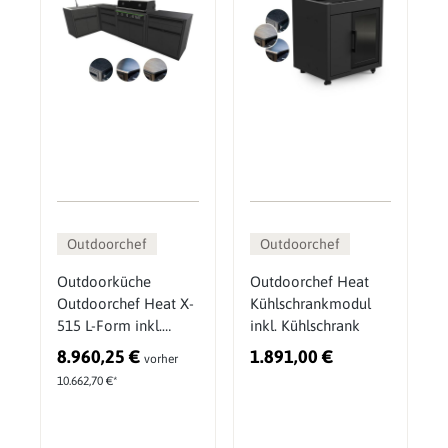
Outdoorchef
Outdoorchef
Outdoorküche
Outdoorchef Heat
Outdoorchef Heat X-
Kühlschrankmodul
515 L-Form inkl.
inkl. Kühlschrank
Spüle, 3-
8.960,25 €
1.891,00 €
vorher
Schubladenmodul,
10.662,70 €*
Schrankmodul &
Eckmodul