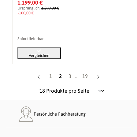
1.199,00 €
Ursprünglich:
1.299,00 €
-100,00 €
Sofort lieferbar
Vergleichen
Seite
Seite
Seite
Seite
1
2
3
…
19
Persönliche Fachberatung