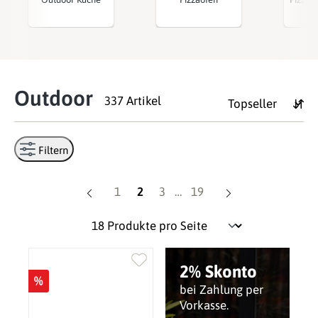
Outdoor
337 Artikel
Filtern
Seite
Seite
Seite
Seite
1
2
3
…
19
2% Skonto
%
bei Zahlung per
Vorkasse.