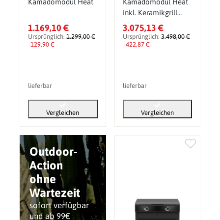
Kamadomodul Heat
Kamadomodul Heat
inkl. Keramikgrill
EGG 550 H
1.169,10 €
3.075,13 €
Ursprünglich:
1.299,00 €
Ursprünglich:
3.498,00 €
-129,90 €
-422,87 €
lieferbar
lieferbar
Vergleichen
Vergleichen
Outdoor-
Action
ohne
Wartezeit
sofort verfügbar
und ab 99€