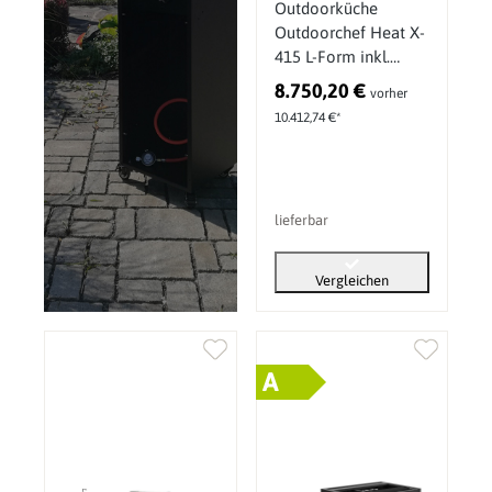
Outdoorküche
Outdoorchef Heat X-
415 L-Form inkl.
Spüle, 3-
8.750,20 €
vorher
Schubladenmodul,
10.412,74 €*
Schrankmodul &
Eckmodul
lieferbar
Vergleichen
A