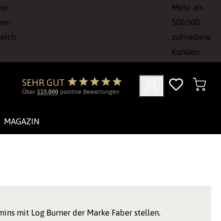
ber
Mehr als
ren
500.000
reich
zufriedene
Kunden
MAGAZIN
mins mit Log Burner der Marke Faber stellen.