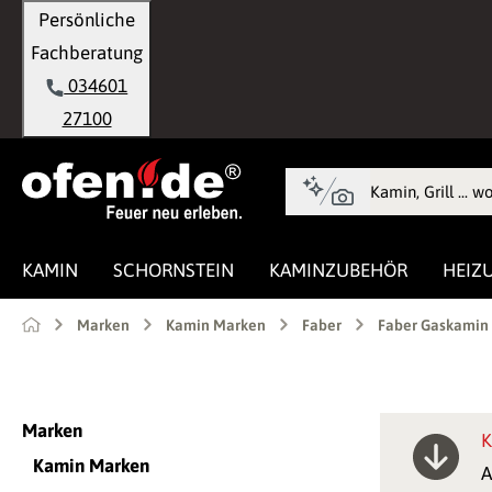
Persönliche
springen
Zur Hauptnavigation springen
Fachberatung
034601
27100
KAMIN
SCHORNSTEIN
KAMINZUBEHÖR
HEIZ
Marken
Kamin Marken
Faber
Faber Gaskamin
Marken
K
Kamin Marken
A