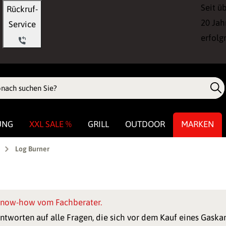
Seit ü
Rückruf-
20 Jah
Service
erfolg
UNG
XXL SALE %
GRILL
OUTDOOR
MARKEN
Log Burner
now-how vom Fachberater.
ntworten auf alle Fragen, die sich vor dem Kauf eines Gaska