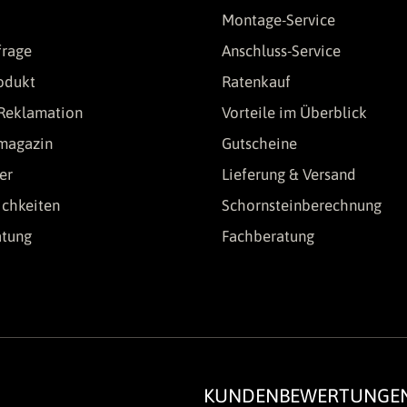
Montage-Service
frage
Anschluss-Service
odukt
Ratenkauf
Reklamation
Vorteile im Überblick
lmagazin
Gutscheine
er
Lieferung & Versand
chkeiten
Schornsteinberechnung
atung
Fachberatung
KUNDENBEWERTUNGE