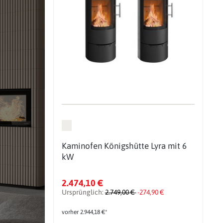
Kaminofen Königshütte Lyra mit 6
kW
2.474,10 €
Ursprünglich:
2.749,00 €
-274,90 €
vorher 2.944,18 €*