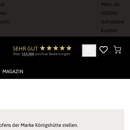
ber
Mehr als
ren
500.000
reich
zufriedene
Kunden
MAGAZIN
ofens der Marke Königshütte stellen.