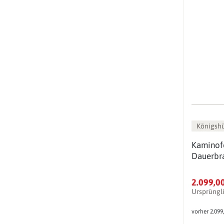
Königsh
Kaminof
Dauerbr
2.099,0
Ursprüngl
vorher 2.099