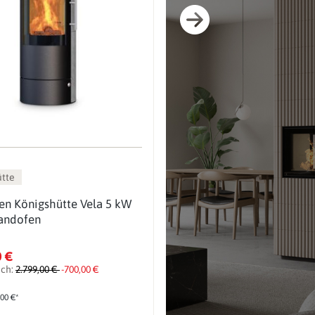
ütte
en Königshütte Vela 5 kW
andofen
0 €
ich:
2.799,00 €
-700,00 €
,00 €*