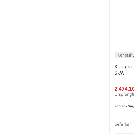
Königsh
Königshü
6kW
2.474,1
Ursprüngl
vorher 2.944
lieferbar