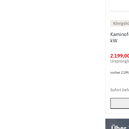
Königsh
Kaminofe
kW
2.199,0
Ursprüngl
vorher 2.199
Sofort lie
Über 