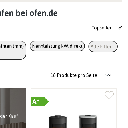
fen bei ofen.de
inten (mm)
Nennleistung kW, direkt
Alle Filter +
+
A
oder Kauf