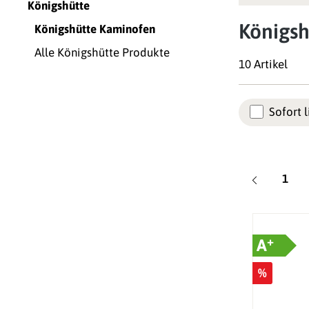
Königshütte
Königsh
Königshütte Kaminofen
Alle Königshütte Produkte
10 Artikel
Sofort l
Seite
1
+
A
%