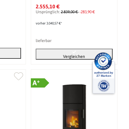
2.555,10 €
Ursprünglich:
2.839,00 €
-283,90 €
vorher 3.040,57 €*
lieferbar
Vergleichen
+
A