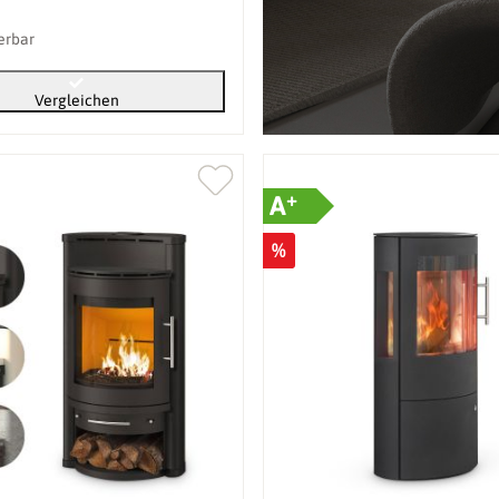
ferbar
Vergleichen
+
A
%