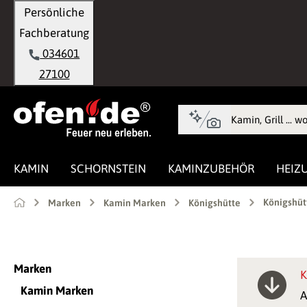
Persönliche
springen
Zur Hauptnavigation springen
Fachberatung
034601
27100
KAMIN
SCHORNSTEIN
KAMINZUBEHÖR
HEIZ
Königshüt
Marken
Kamin Marken
Königshütte
Marken
K
Kamin Marken
A