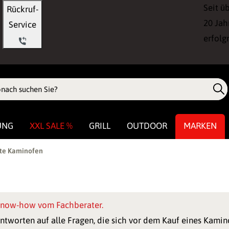
Seit ü
Rückruf-
20 Jah
Service
erfolg
UNG
XXL SALE %
GRILL
OUTDOOR
MARKEN
te Kaminofen
now-how vom Fachberater.
ntworten auf alle Fragen, die sich vor dem Kauf eines Kamin