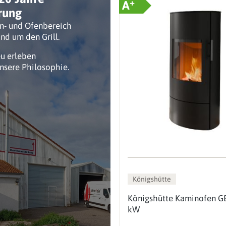
+
A
rung
n- und Ofenbereich
nd um den Grill.
eu erleben
unsere Philosophie.
Königshütte
Königshütte Kaminofen G
kW