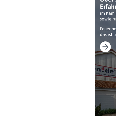
Erfah
im Kami
sowie ru
Feuer n
das ist 