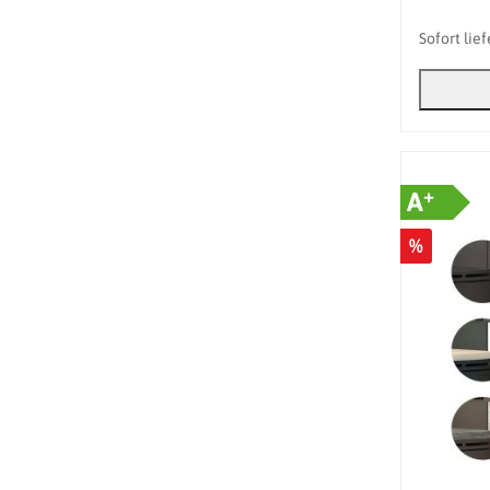
Sofort lie
+
A
%