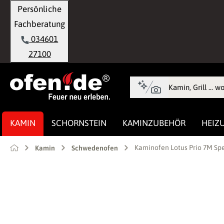
Persönliche
springen
Zur Hauptnavigation springen
Fachberatung
034601
27100
KAMIN
SCHORNSTEIN
KAMINZUBEHÖR
HEIZ
Kaminofen Lotus Prio 7M Sp
Kamin
Schwedenofen