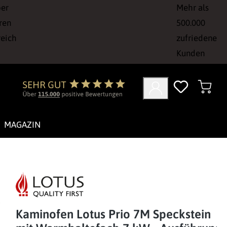
ber
Mehr als
ren
500.000
reich
zufriedene
Kunden
MAGAZIN
Kaminofen Lotus Prio 7M Speckstein