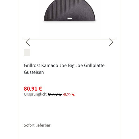
ed
Grillrost Kamado Joe Big Joe Grillplatte
G
Gusseisen
B
80,91 €
2
Ursprünglich:
89,90 €
-8,99 €
Ur
Sofort lieferbar
So