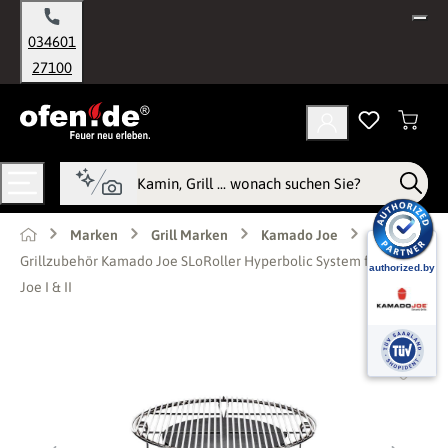
alt springen
034601
27100
Marken
Grill Marken
Kamado Joe
Grillzubehör Kamado Joe SLoRoller Hyperbolic System für Big
Joe I & II