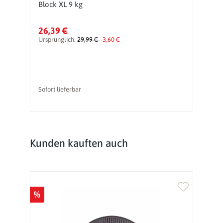
Block XL 9 kg
S
26,39 €
3
Ursprünglich:
29,99 €
-3,60 €
Sofort lieferbar
So
Produktgalerie überspringen
Kunden kauften auch
%
%