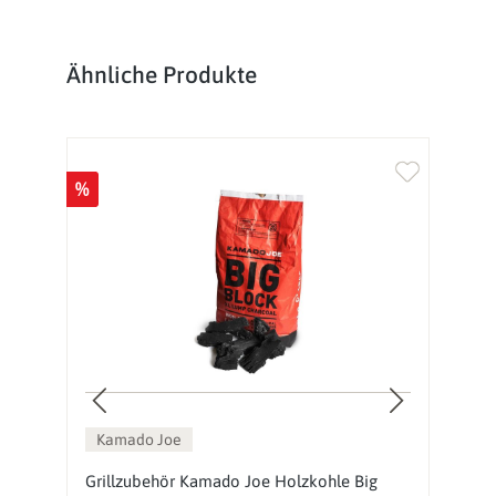
Produktgalerie überspringen
Ähnliche Produkte
%
Kamado Joe
g
Grillzubehör Kamado Joe Holzkohle Big
K