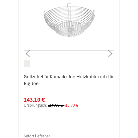
Grillzubehör Kamado Joe Holzkohlekorb für
G
Big Joe
B
143,10 €
2
Ursprünglich:
159,00 €
-15,90 €
Ur
Sofort lieferbar
So