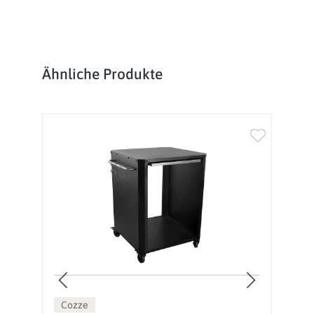
Produktgalerie überspringen
Ähnliche Produkte
Cozze