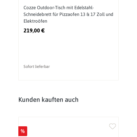
Cozze Outdoor-Tisch mit Edelstahl-
O
Schneidebrett für Pizzaofen 13 & 17 Zoll und
P
Elektroöfen
219,00 €
2
Sofort lieferbar
So
Produktgalerie überspringen
Kunden kauften auch
%
%