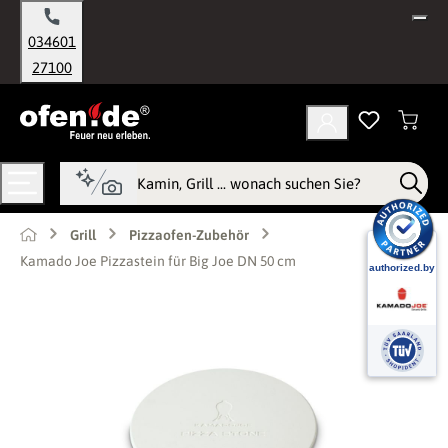
alt springen
034601
27100
Grill
Pizzaofen-Zubehör
Kamado Joe Pizzastein für Big Joe DN 50 cm