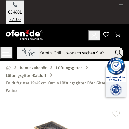
alt springen
034601
27100
Kaminzubehör
Lüftungsgitter
Lüftungsgitter-Kaltluft
Kaltluftgitter 19x49 cm Kamin Lüftungsgitter Ofen Gitter Gold
Patina