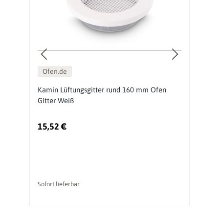
Ofen.de
Kamin Lüftungsgitter rund 160 mm Ofen
K
Gitter Weiß
O
15,52 €
1
Sofort lieferbar
So