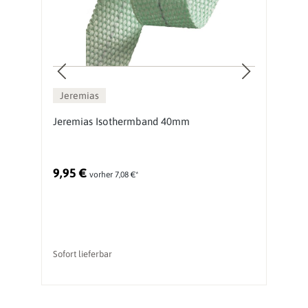
Jeremias
Jeremias Isothermband 40mm
J
9,95 €
2
vorher 7,08 €*
Ur
Sofort lieferbar
li