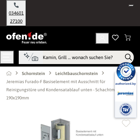
alt springen
034601
27100
Schornstein
Leichtbauschornstein
Jeremias Furado-F Basiselement mit Ausschnitt für
Reinigungstüre und Kondensatablauf unten - Schachtmaß innen:
190x190mm