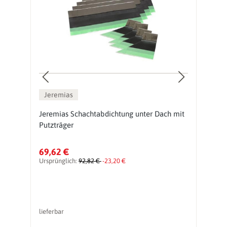
Jeremias
Jeremias Schachtabdichtung unter Dach mit
J
Putzträger
l
69,62 €
6
Ursprünglich:
92,82 €
-23,20 €
Ur
lieferbar
li