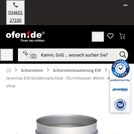
alt springen
034601
27100
Schornstein
Schornsteinsanierung EW
Jeremias EW Kondensatschale - Durchmesser: 80mm - Ablauf:
ohne