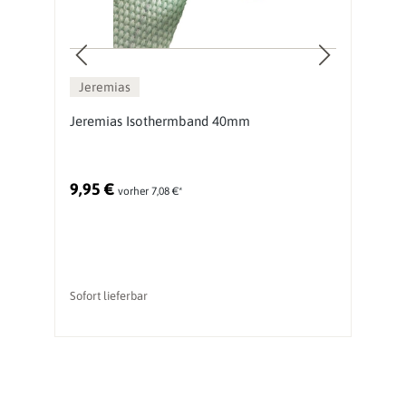
Jeremias
Jeremias Isothermband 40mm
J
9,95 €
2
vorher 7,08 €*
Ur
Sofort lieferbar
li