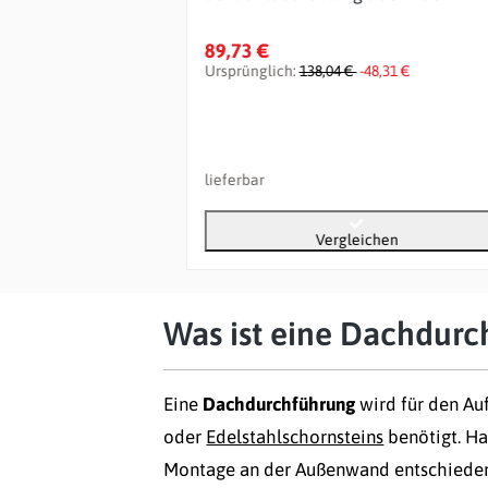
89,73 €
-909,92 €
Ursprünglich:
138,04 €
-48,31 €
lieferbar
chen
Vergleichen
Was ist eine Dachdurc
Eine
Dachdurchführung
wird für den Au
oder
Edelstahlschornsteins
benötigt. Ha
Montage an der Außenwand entschieden,