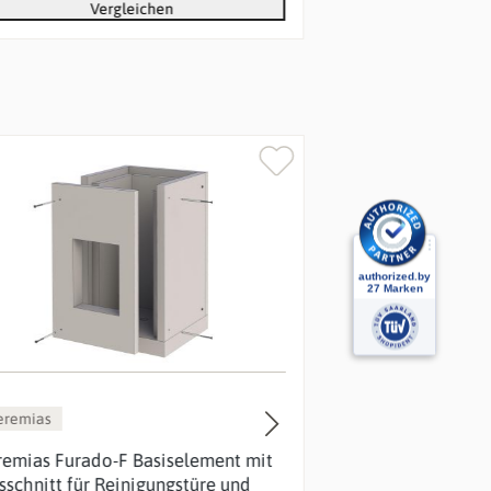
Vergleichen
Ver
%
eremias
Jeremias
remias Furado-F Basiselement mit
Jeremias Furado
sschnitt für Reinigungstüre und