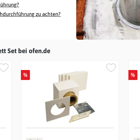
führung?
chdurchführung zu achten?
t Set bei ofen.de
%
%