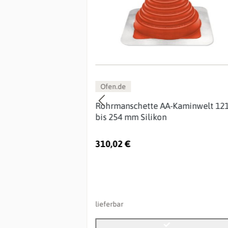
Ofen.de
on 70 bis 178
Rohrmanschette AA-Kaminwelt 12
ng
bis 254 mm Silikon
310,02 €
lieferbar