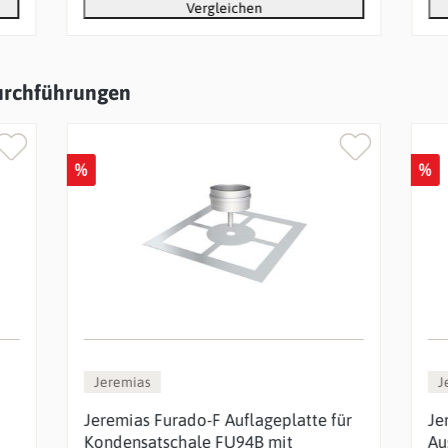
Vergleichen
urchführungen
%
%
Jeremias
J
Jeremias Furado-F Auflageplatte für
Je
Kondensatschale FU94B mit
Au