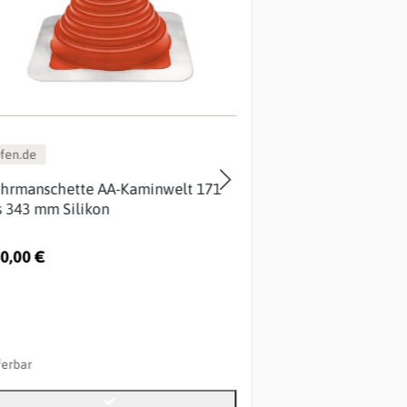
fen.de
Ofen.de
hrmanschette AA-Kaminwelt 171
Rohrmanschette
s 343 mm Silikon
bis 521 mm Sili
0,00 €
696,64 €
ferbar
lieferbar