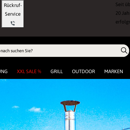
Seit ü
Rückruf-
20 Jah
Service
erfolg
UNG
XXL SALE %
GRILL
OUTDOOR
MARKEN