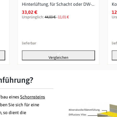
Hinterlüftung, für Schacht oder DW-
Ko
FU über Dach
33,02 €
12
Ursprünglich:
44,03 €
-11,01 €
Ur
lieferbar
lie
Vergleichen
hführung?
fbau eines
Schornsteins
ben Sie sich für eine
 so dient die