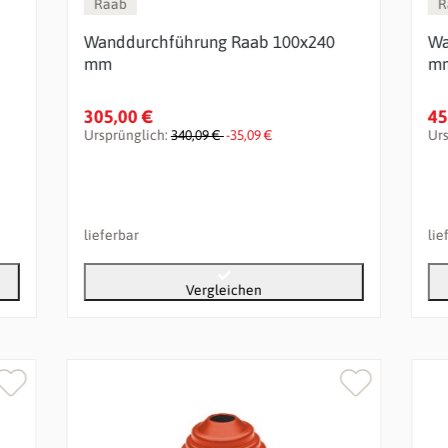
Raab
R
Wanddurchführung Raab 100x240
Wa
mm
m
305,00 €
45
Ursprünglich:
340,09 €
-35,09 €
Ur
lieferbar
lie
Vergleichen