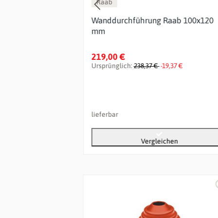
Raab
aab 150x240
Wanddurchführung Raab 100x120
mm
219,00 €
5,67 €
Ursprünglich:
238,37 €
-19,37 €
lieferbar
chen
Vergleichen
Produktgalerie überspringen