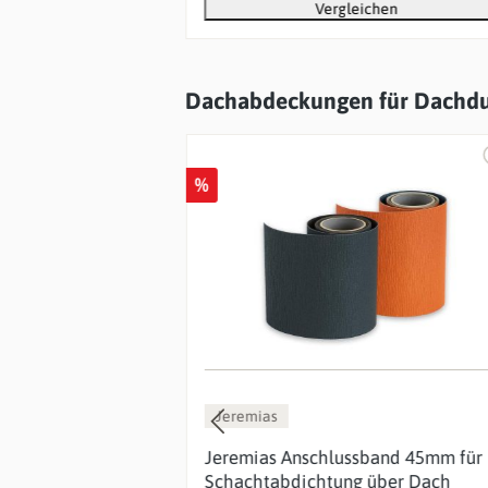
chen
Vergleichen
Dachabdeckungen für Dachd
Produktgalerie überspringen
%
Jeremias
Jeremias Anschlussband 45mm für
n-Bausatz Ø 130
Schachtabdichtung über Dach