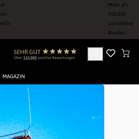
ber
Mehr als
ren
500.000
reich
zufriedene
Kunden
MAGAZIN