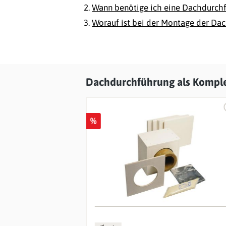
Wann benötige ich eine Dachdurch
Worauf ist bei der Montage der Da
Dachdurchführung als Komplet
Produktgalerie überspringen
%