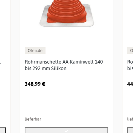
Ofen.de
O
1
Rohrmanschette AA-Kaminwelt 140
Ro
bis 292 mm Silikon
bi
348,99 €
44
lieferbar
lie