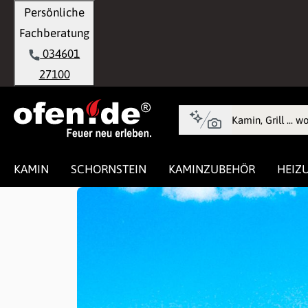
Persönliche
springen
Zur Hauptnavigation springen
Fachberatung
034601
27100
KAMIN
SCHORNSTEIN
KAMINZUBEHÖR
HEIZ