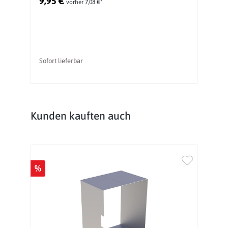
9,95 €
2
vorher 7,08 €*
Ur
Sofort lieferbar
li
Produktgalerie überspringen
Kunden kauften auch
%