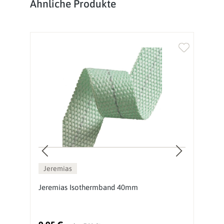
Produktgalerie überspringen
Ähnliche Produkte
%
Jeremias
Jeremias Isothermband 40mm
J