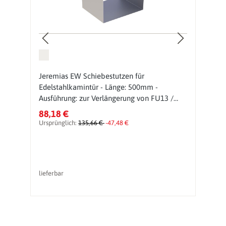
Jeremias EW Schiebestutzen für
O
Edelstahlkamintür - Länge: 500mm -
1
Ausführung: zur Verlängerung von FU13 /
FU13B
88,18 €
2
Ursprünglich:
135,66 €
-47,48 €
lieferbar
So