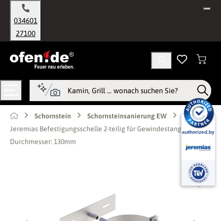
alt springen
034601
27100
Schornstein
Schornsteinsanierung EW
Jeremias Befestigungsschelle 2-teilig für Gewindestange M10 -
Durchmesser: 130mm