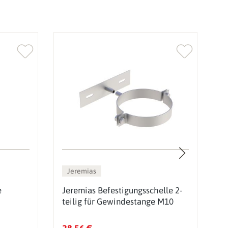
%
Jeremias
e
Jeremias Befestigungsschelle 2-
J
teilig für Gewindestange M10