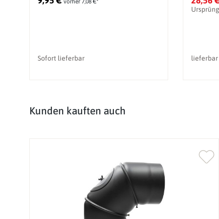
9,95 €
28,56 
vorher 7,08 €*
Ursprüng
Sofort lieferbar
lieferbar
Produktgalerie überspringen
Kunden kauften auch