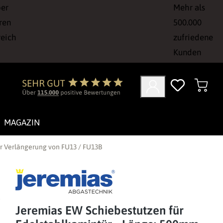
ber
Mehr als
ren
500.000
reich
zufriedene
Kunden
MAGAZIN
ur Verlängerung von FU13 / FU13B
Jeremias EW Schiebestutzen für