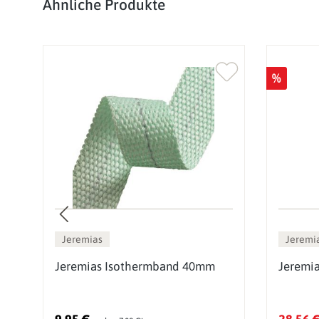
Produktgalerie überspringen
Ähnliche Produkte
%
Jeremias
Jeremi
z
Jeremias Isothermband 40mm
Jeremi
g