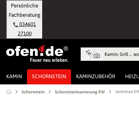
Persönliche
springen
Zur Hauptnavigation springen
Fachberatung
034601
27100
KAMIN
SCHORNSTEIN
KAMINZUBEHÖR
HEIZ
Jeremias EW
Schornstein
Schornsteinsanierung EW