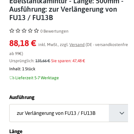
Edelstahlkamintür - Länge: 500mm -
Ausführung: zur Verlängerung von
FU13 / FU13B
0 Bewertungen
Durchschnittliche Bewertung von 0 von 5 Sternen
88,18 €
inkl. MwSt., zzgl.
Versand
(DE - versandkostenfrei
ab 99€)
Ursprünglich:
135,66 €
Sie sparen: 47,48 €
Inhalt:
1 Stück
Lieferzeit 5-7 Werktage
auswählen
Ausführung
auswählen
Länge