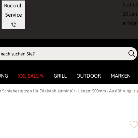
Seit ü
Rückruf-
20 Jah
Service
erfolg
UNG
XXL SALE %
GRILL
OUTDOOR
MARKEN
 Schiebestutzen für Edelstahlkamintür - Länge: 500mm - Ausführung: z