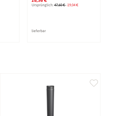
28,56 €
5
Ursprünglich:
47,60 €
-19,04 €
U
lieferbar
li