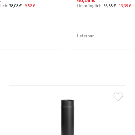
€
40,16 €
lich:
38,08 €
-9,52 €
Ursprünglich:
53,55 €
-13,39 €
lieferbar