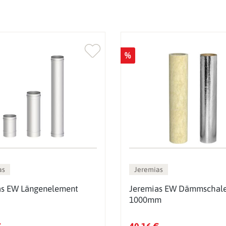
%
as
Jeremias
as EW Längenelement
Jeremias EW Dämmschal
1000mm