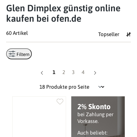
Glen Dimplex günstig online
kaufen bei ofen.de
60 Artikel
Filtern
Seite
Seite
Seite
Seite
1
2
3
4
2% Skonto
bei Zahlung per
Vorkasse.
Auch beliebt: