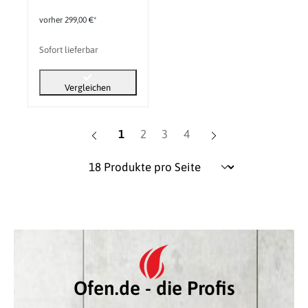
vorher 299,00 €*
Sofort lieferbar
Vergleichen
Seite
Seite
Seite
Seite
1
2
3
4
Ofen.de - die Profis