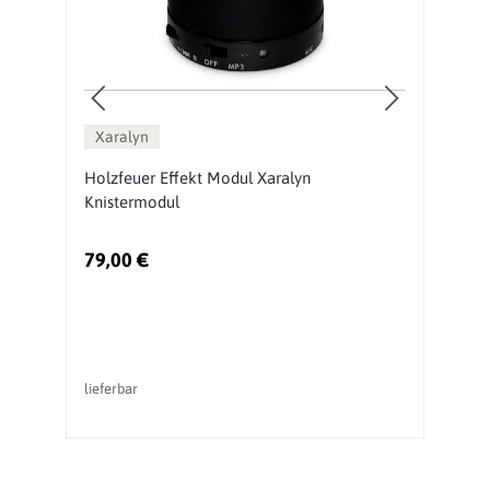
Xaralyn
Holzfeuer Effekt Modul Xaralyn
E
Knistermodul
79,00 €
2
lieferbar
li