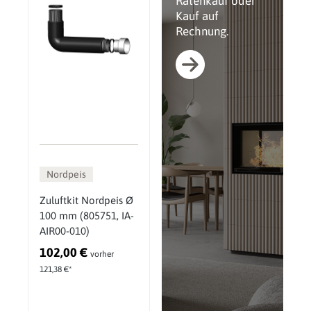
Ratenkauf oder
Kauf auf
Rechnung.
Nordpeis
Zuluftkit Nordpeis Ø
100 mm (805751, IA-
AIR00-010)
102,00 €
vorher
121,38 €*