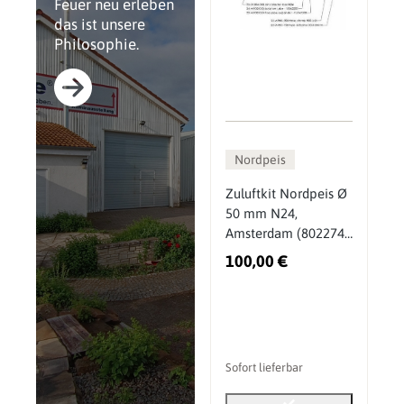
Feuer neu erleben
das ist unsere
Philosophie.
Nordpeis
Zuluftkit Nordpeis Ø
50 mm N24,
Amsterdam (802274,
IA-AIR00-040)
100,00 €
Sofort lieferbar