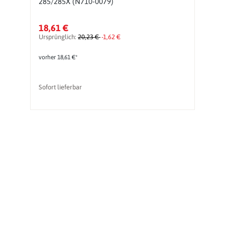
285/285X (N710-0079)
Gr
18,61 €
1
Ursprünglich:
20,23 €
-1,62 €
Ur
vorher 18,61 €*
vo
Sofort lieferbar
So