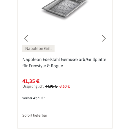
Napoleon Grill
d
Napoleon Edelstahl Gemüsekorb/Grillplatte
G
für Freestyle & Rogue
P
41,35 €
1
Ursprünglich:
44,95 €
-3,60 €
Ur
vorher 49,21 €*
vo
Sofort lieferbar
So