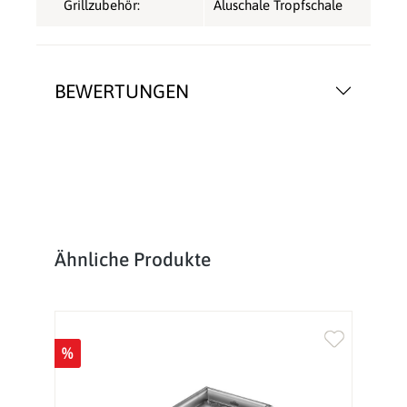
Grillzubehör:
Aluschale Tropfschale
BEWERTUNGEN
Produktgalerie überspringen
Ähnliche Produkte
%
%