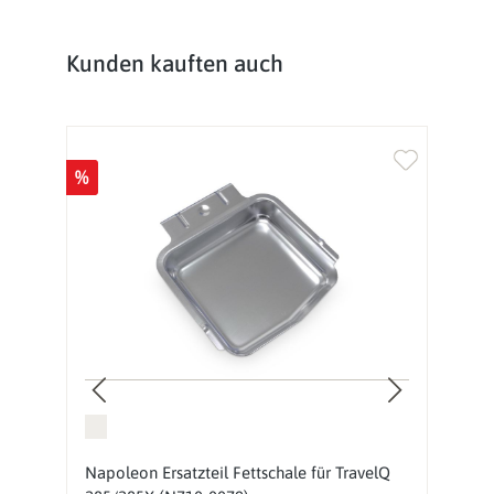
Produktgalerie überspringen
Kunden kauften auch
%
%
Napoleon Ersatzteil Fettschale für TravelQ
G