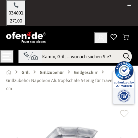
alt springen
034601
27100
Grill
Grillzubehör
Grillgeschirr
Grillzubehör Napoleon Alutropfschale 5-teilig für TravelQ 16x16,5
cm