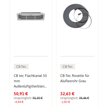
CB-Tec
CB-Tec
CB tec Flachkanal 50
CB-Tec Rosette für
mm
Aluflexrohr Grau
Außenluftgitterblend
e in weiß mit 2 oder
50,91 €
32,63 €
3 Kanalführung
Ursprünglich:
55,35 €
Ursprünglich:
35,46 €
-4,44 €
-2,83 €