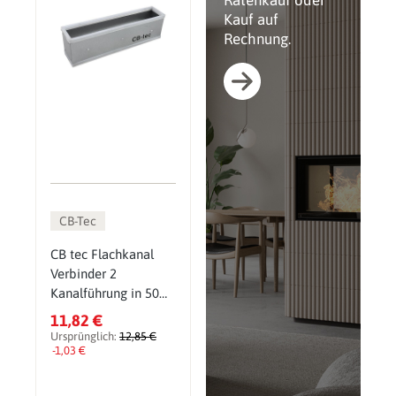
Ratenkauf oder
Kauf auf
Rechnung.
CB-Tec
CB tec Flachkanal
Verbinder 2
Kanalführung in 50
oder 80 mm
11,82 €
Ursprünglich:
12,85 €
-1,03 €