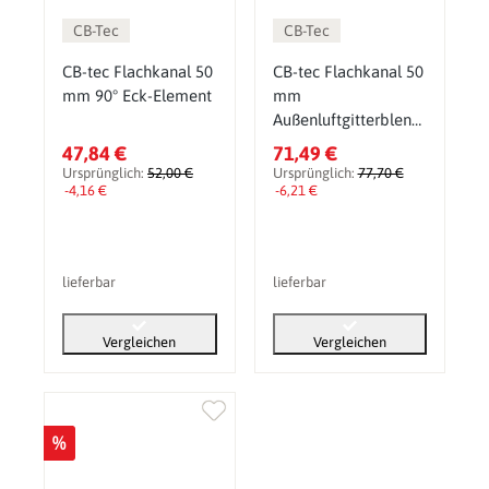
CB-Tec
CB-Tec
CB-tec Flachkanal 50
CB-tec Flachkanal 50
mm 90° Eck-Element
mm
Außenluftgitterblend
e Edelstahl mit
47,84 €
71,49 €
Wetterschutzhaube
Ursprünglich:
52,00 €
Ursprünglich:
77,70 €
-4,16 €
-6,21 €
lieferbar
lieferbar
Vergleichen
Vergleichen
%