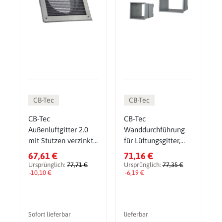
CB-Tec
CB-Tec
CB-Tec
CB-Tec
Außenluftgitter 2.0
Wanddurchführung
mit Stutzen verzinkt
für Lüftungsgitter,
23x23 cm
verstellbar
67,61 €
71,16 €
Ursprünglich:
77,71 €
Ursprünglich:
77,35 €
-10,10 €
-6,19 €
Sofort lieferbar
lieferbar