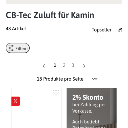
CB-Tec Zuluft für Kamin
48 Artikel
Filtern
Seite
Seite
Seite
1
2
3
2% Skonto
%
bei Zahlung per
Vorkasse.
Auch beliebt: