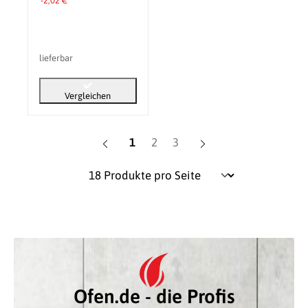
-2,02 €
lieferbar
Vergleichen
Seite
Seite
Seite
1
2
3
Ofen.de - die Profis