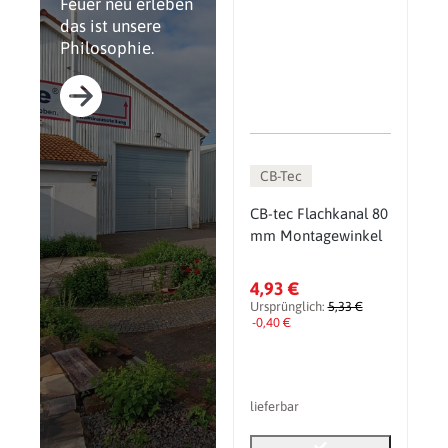
Feuer neu erleben
das ist unsere
Philosophie.
CB-Tec
CB-tec Flachkanal 80
mm Montagewinkel
4,93 €
Ursprünglich:
5,33 €
-0,40 €
lieferbar