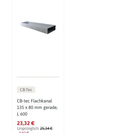
CB-Tec
CB-tec Flachkanal
135 x 80 mm gerade,
L 600
23,32 €
Ursprünglich:
25,34 €