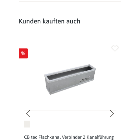
Produktgalerie überspringen
Kunden kauften auch
%
%
-
CB tec Flachkanal Verbinder 2 Kanalführung
C