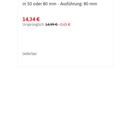
in 50 oder 80 mm - Ausführung: 80 mm
1
14,34 €
4
Ursprünglich:
14,99 €
-0,65 €
Ur
lieferbar
li