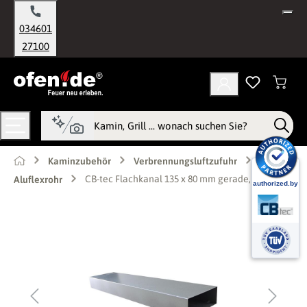
alt springen
034601
27100
Kaminzubehör
Verbrennungsluftzufuhr
CB-tec Flachkanal 135 x 80 mm gerade, L 600
Aluflexrohr