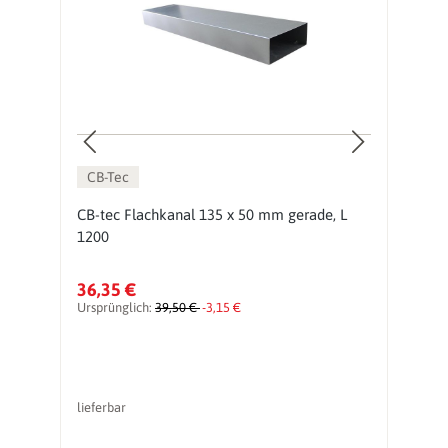
CB-Tec
7
CB-tec Flachkanal 135 x 50 mm gerade, L
C
1200
1
36,35 €
4
Ursprünglich:
39,50 €
-3,15 €
Ur
lieferbar
li