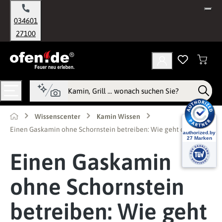
alt springen
034601
27100
Wissenscenter
Kamin Wissen
Einen Gaskamin ohne Schornstein betreiben: Wie geht das?
Einen Gaskamin
ohne Schornstein
betreiben: Wie geht