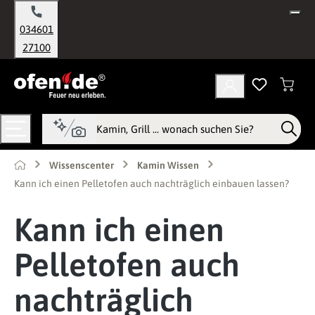
alt springen
034601
27100
Wissenscenter
Kamin Wissen
Kann ich einen Pelletofen auch nachträglich einbauen lassen?
Kann ich einen
Pelletofen auch
nachträglich